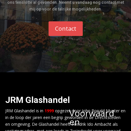
ons tenslotte al gevonden. Neemt u vandaag nog contact met
mij op voor de talrijke mogelijkheden.
Contact
JRM
Glashandel
Voorwaard
JRM Glashandel is in
1999
opgezet door John Ronald Munter en
in de loop der jaren een begrip geworden in de Drechtsteden
en
en omgeving. De Glashandel heeft Hendrik Ido Ambacht als
vestigingsadres, met een loods in Zwijndrecht voor voorraad