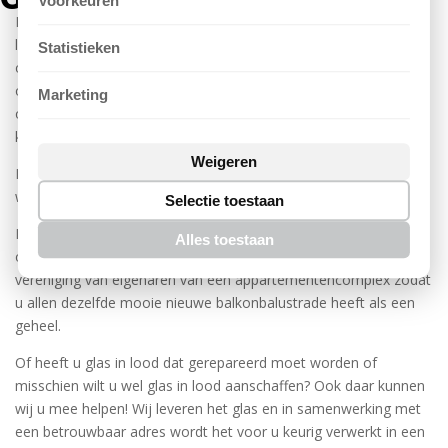
Voorkeuren
Maar JRM Glashandel kan meer voor u betekenen, ook voor
levering van spiegels, facet geslepen en bewerkt glas kunt u bij
Statistieken
ons terecht. Beslist u om over te gaan op
onderhoudsvriendelijke kozijnen, dan informeren wij u graag
Marketing
over de brandwerende en Komo gecertificeerde
kunststofkozijnen van Wymar.
Weigeren
Doordat we in het bezit zijn van een eigen steiger, zijn
werkzaamheden op verdieping geen probleem voor ons.
Selectie toestaan
Balkonbalustrades kunnen wij u individueel leveren maar dit kan
Alles toestaan
ook in de vorm van een partij, denk bijvoorbeeld aan een
vereniging van eigenaren van een appartementencomplex zodat
u allen dezelfde mooie nieuwe balkonbalustrade heeft als een
geheel.
Of heeft u glas in lood dat gerepareerd moet worden of
misschien wilt u wel glas in lood aanschaffen? Ook daar kunnen
wij u mee helpen! Wij leveren het glas en in samenwerking met
een betrouwbaar adres wordt het voor u keurig verwerkt in een