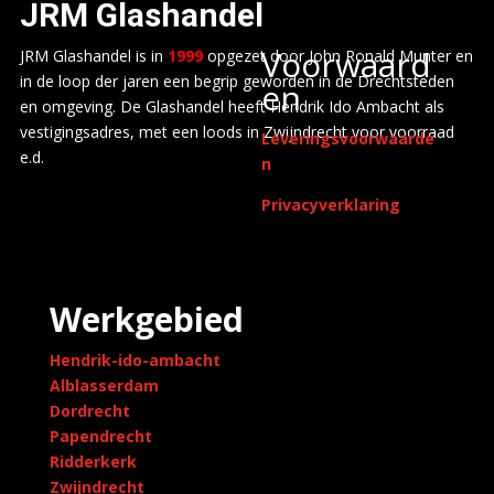
JRM
Glashandel
Voorwaard
JRM Glashandel is in
1999
opgezet door John Ronald Munter en
in de loop der jaren een begrip geworden in de Drechtsteden
en
en omgeving. De Glashandel heeft Hendrik Ido Ambacht als
vestigingsadres, met een loods in Zwijndrecht voor voorraad
Leveringsvoorwaarde
e.d.
n
Privacyverklaring
Werkgebied
Hendrik-ido-ambacht
Alblasserdam
Dordrecht
Papendrecht
Ridderkerk
Zwijndrecht