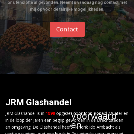
ons tenslotte al gevonden. Neemt u vandaag nog contact met
mij op voor de talrijke mogelijkheden.
Contact
JRM
Glashandel
Voorwaard
JRM Glashandel is in
1999
opgezet door John Ronald Munter en
in de loop der jaren een begrip geworden in de Drechtsteden
en
en omgeving. De Glashandel heeft Hendrik Ido Ambacht als
vestigingsadres, met een loods in Zwijndrecht voor voorraad